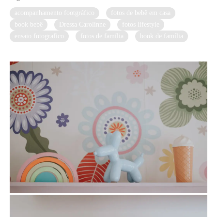
acompanhamento footgráfico
fotos de bebê em casa
book bebê
Dressa Carolinne
fotos lifestyle
ensaio fotografico
fotos de família
book de família