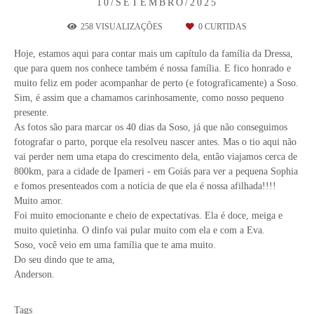
10/SETEMBRO/2025
258
VISUALIZAÇÕES
0
CURTIDAS
Hoje, estamos aqui para contar mais um capítulo da família da Dressa,
que para quem nos conhece também é nossa família. E fico honrado e
muito feliz em poder acompanhar de perto (e fotograficamente) a Soso.
Sim, é assim que a chamamos carinhosamente, como nosso pequeno
presente.
As fotos são para marcar os 40 dias da Soso, já que não conseguimos
fotografar o parto, porque ela resolveu nascer antes. Mas o tio aqui não
vai perder nem uma etapa do crescimento dela, então viajamos cerca de
800km, para a cidade de Ipameri - em Goiás para ver a pequena Sophia
e fomos presenteados com a notícia de que ela é nossa afilhada!!!!
Muito amor.
Foi muito emocionante e cheio de expectativas. Ela é doce, meiga e
muito quietinha. O dinfo vai pular muito com ela e com a Eva.
Soso, você veio em uma família que te ama muito.
Do seu dindo que te ama,
Anderson.
Tags