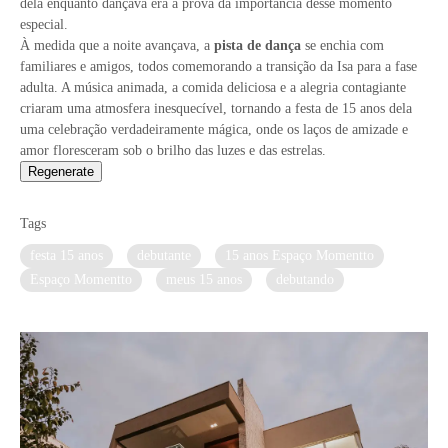
dela enquanto dançava era a prova da importância desse momento
especial.
À medida que a noite avançava, a
pista de dança
se enchia com
familiares e amigos, todos comemorando a transição da Isa para a fase
adulta. A música animada, a comida deliciosa e a alegria contagiante
criaram uma atmosfera inesquecível, tornando a festa de 15 anos dela
uma celebração verdadeiramente mágica, onde os laços de amizade e
amor floresceram sob o brilho das luzes e das estrelas.
Regenerate
Tags
festa 15 anos
debutante
15 anos Espaço Momentto
Espaço Momentto
meus 15 anos
debutando