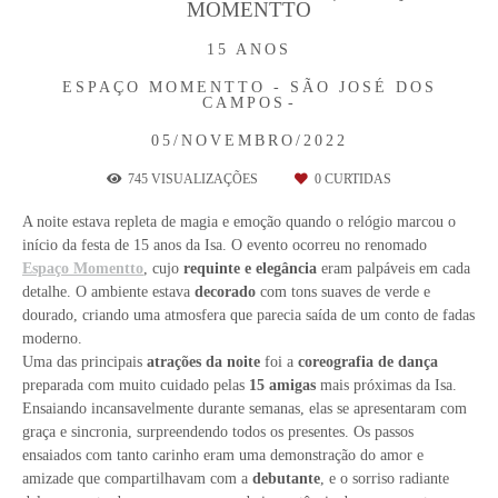
MOMENTTO
15 ANOS
ESPAÇO MOMENTTO - SÃO JOSÉ DOS
CAMPOS
05/NOVEMBRO/2022
745
VISUALIZAÇÕES
0
CURTIDAS
A noite estava repleta de magia e emoção quando o relógio marcou o
início da festa de 15 anos da Isa. O evento ocorreu no renomado
Espaço Momentto
, cujo
requinte e elegância
eram palpáveis em cada
detalhe. O ambiente estava
decorado
com tons suaves de verde e
dourado, criando uma atmosfera que parecia saída de um conto de fadas
moderno.
Uma das principais
atrações da noite
foi a
coreografia de dança
preparada com muito cuidado pelas
15 amigas
mais próximas da Isa.
Ensaiando incansavelmente durante semanas, elas se apresentaram com
graça e sincronia, surpreendendo todos os presentes. Os passos
ensaiados com tanto carinho eram uma demonstração do amor e
amizade que compartilhavam com a
debutante
, e o sorriso radiante