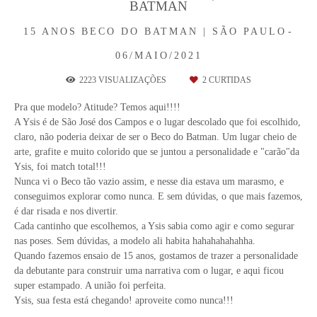
BATMAN
15 ANOS
BECO DO BATMAN | SÃO PAULO
06/MAIO/2021
2223
VISUALIZAÇÕES
2
CURTIDAS
Pra que modelo? Atitude? Temos aqui!!!!
A Ysis é de São José dos Campos e o lugar descolado que foi escolhido,
claro, não poderia deixar de ser o Beco do Batman. Um lugar cheio de
arte, grafite e muito colorido que se juntou a personalidade e "carão"da
Ysis, foi match total!!!
Nunca vi o Beco tão vazio assim, e nesse dia estava um marasmo, e
conseguimos explorar como nunca. E sem dúvidas, o que mais fazemos,
é dar risada e nos divertir.
Cada cantinho que escolhemos, a Ysis sabia como agir e como segurar
nas poses. Sem dúvidas, a modelo ali habita hahahahahahha.
Quando fazemos ensaio de 15 anos, gostamos de trazer a personalidade
da debutante para construir uma narrativa com o lugar, e aqui ficou
super estampado. A união foi perfeita.
Ysis, sua festa está chegando! aproveite como nunca!!!