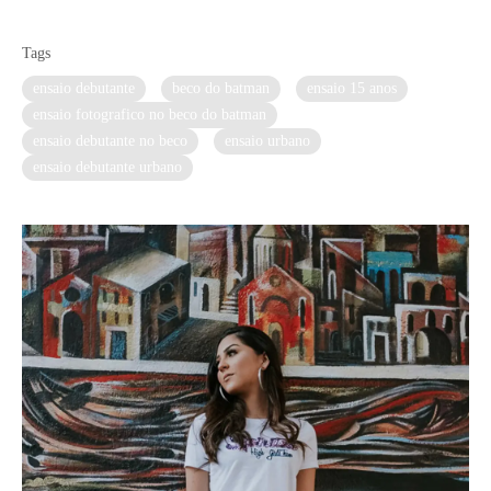
Tags
ensaio debutante
beco do batman
ensaio 15 anos
ensaio fotografico no beco do batman
ensaio debutante no beco
ensaio urbano
ensaio debutante urbano