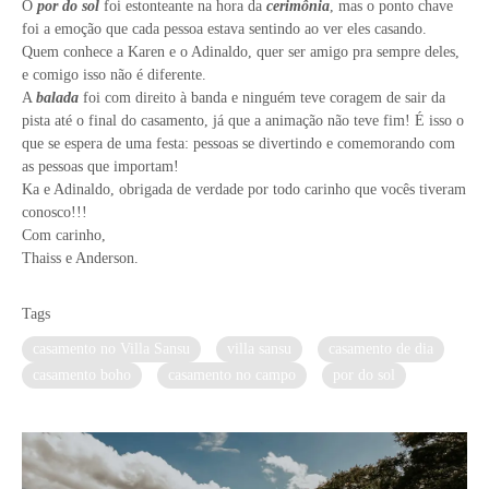
O
por do sol
foi estonteante na hora da
cerimônia
, mas o ponto chave
foi a emoção que cada pessoa estava sentindo ao ver eles casando.
Quem conhece a Karen e o Adinaldo, quer ser amigo pra sempre deles,
e comigo isso não é diferente.
A
balada
foi com direito à banda e ninguém teve coragem de sair da
pista até o final do casamento, já que a animação não teve fim! É isso o
que se espera de uma festa: pessoas se divertindo e comemorando com
as pessoas que importam!
Ka e Adinaldo, obrigada de verdade por todo carinho que vocês tiveram
conosco!!!
Com carinho,
Thaiss e Anderson.
Tags
casamento no Villa Sansu
villa sansu
casamento de dia
casamento boho
casamento no campo
por do sol