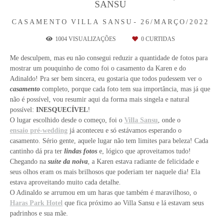
SANSU
CASAMENTO
VILLA SANSU
26/MARÇO/2022
1004
VISUALIZAÇÕES
0
CURTIDAS
Me desculpem, mas eu não consegui reduzir a quantidade de fotos para
mostrar um pouquinho de como foi o casamento da Karen e do
Adinaldo! Pra ser bem sincera, eu gostaria que todos pudessem ver o
casamento
completo, porque cada foto tem sua importância, mas já que
não é possível, vou resumir aqui da forma mais singela e natural
possível:
INESQUECÍVEL
!
O lugar escolhido desde o começo, foi o
Villa Sansu
, onde o
ensaio pré-wedding
já aconteceu e só estávamos esperando o
casamento. Sério gente, aquele lugar não tem limites para beleza! Cada
cantinho dá pra ter
lindas fotos
e, lógico que aproveitamos tudo!
Chegando na
suíte da noiva
, a Karen estava radiante de felicidade e
seus olhos eram os mais brilhosos que poderiam ter naquele dia! Ela
estava aproveitando muito cada detalhe.
O Adinaldo se arrumou em um haras que também é maravilhoso, o
Haras Park Hotel
que fica próximo ao Villa Sansu e lá estavam seus
padrinhos e sua mãe.