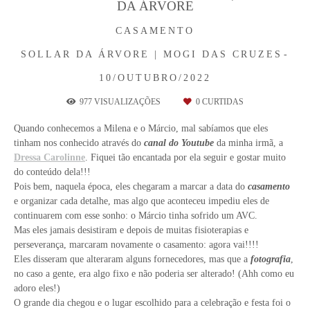
DA ÁRVORE
CASAMENTO
SOLLAR DA ÁRVORE | MOGI DAS CRUZES
10/OUTUBRO/2022
977
VISUALIZAÇÕES
0
CURTIDAS
Quando conhecemos a Milena e o Márcio, mal sabíamos que eles
tinham nos conhecido através do
canal do Youtube
da minha irmã, a
Dressa Carolinne
. Fiquei tão encantada por ela seguir e gostar muito
do conteúdo dela!!!
Pois bem, naquela época, eles chegaram a marcar a data do
casamento
e organizar cada detalhe, mas algo que aconteceu impediu eles de
continuarem com esse sonho: o Márcio tinha sofrido um AVC.
Mas eles jamais desistiram e depois de muitas fisioterapias e
perseverança, marcaram novamente o casamento: agora vai!!!!
Eles disseram que alteraram alguns fornecedores, mas que a
fotografia
,
no caso a gente, era algo fixo e não poderia ser alterado! (Ahh como eu
adoro eles!)
O grande dia chegou e o lugar escolhido para a celebração e festa foi o