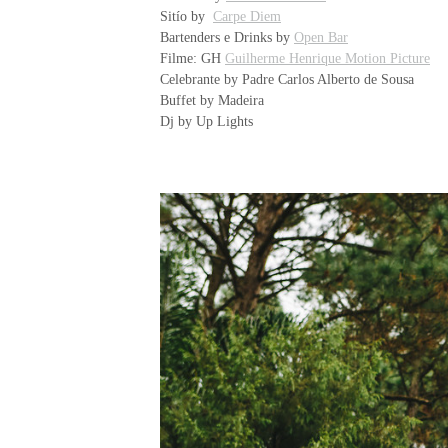
Sitío by
Carpe Diem
Bartenders e Drinks by
Open Bar
Filme: GH
Guilherme Henrique Motion Picture
Celebrante by Padre Carlos Alberto de Sousa
Buffet by Madeira
Dj by Up Lights