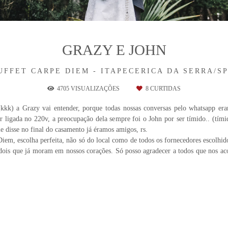
GRAZY E JOHN
UFFET CARPE DIEM - ITAPECERICA DA SERRA/S
4705
VISUALIZAÇÕES
8
CURTIDAS
(kkk) a Grazy vai entender, porque todas nossas conversas pelo whatsapp era
 ligada no 220v, a preocupação dela sempre foi o John por ser tímido.. (tímid
e disse no final do casamento já éramos amigos, rs.
em, escolha perfeita, não só do local como de todos os fornecedores escolhidos
dois que já moram em nossos corações. Só posso agradecer a todos que nos ac