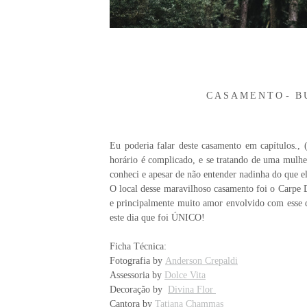
CASAMENTO
B
Eu poderia falar deste casamento em capítulos., 
horário é complicado, e se tratando de uma mulher
conheci e apesar de não entender nadinha do que el
O local desse maravilhoso casamento foi o Carpe Di
e principalmente muito amor envolvido com esse 
este dia que foi ÚNICO!
Ficha Técnica:
Fotografia by
Anderson Crepaldi
Assessoria by
Dolce Vita
Decoração by
Divina Flor
Cantora by
Tatiana Chammas