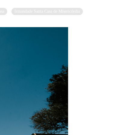
asa
Irmandade Santa Casa de Misericórdia