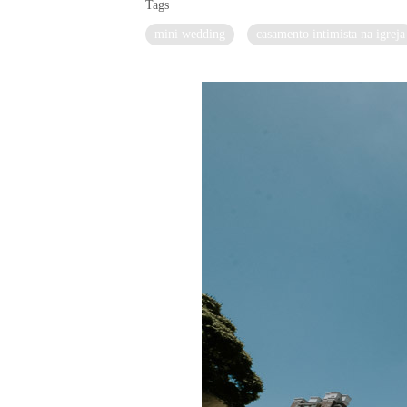
Tags
mini wedding
casamento intimista na igreja