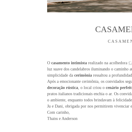
CASAMEN
CASAME
O
casamento intimista
realizado na acolhedora
C
luz suave dos candelabros iluminando o caminho a
simplicidade da
cerimônia
ressaltou a profundida
Após a emocionante cerimônia, os convidados seg
decoração rústica
, o local criou o
cenário perfei
pratos italianos tradicionais enchia o ar. Os conv
o ambiente, enquanto todos brindavam à felicidade
Ju e Dani, obrigada por nos permitirem vivenciar e
Com carinho,
Thaiss e Anderson