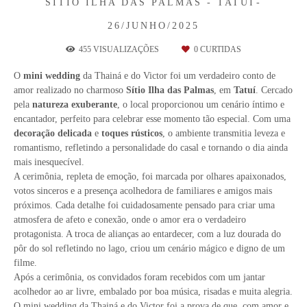
SÍTIO ILHA DAS PALMAS - TATUÍ
26/JUNHO/2025
455
VISUALIZAÇÕES
0
CURTIDAS
O
mini wedding
da Thainá e do Victor foi um verdadeiro conto de
amor realizado no charmoso
Sítio Ilha das Palmas
, em
Tatuí
. Cercado
pela
natureza exuberante
, o local proporcionou um cenário íntimo e
encantador, perfeito para celebrar esse momento tão especial. Com uma
decoração delicada
e
toques rústicos
, o ambiente transmitia leveza e
romantismo, refletindo a personalidade do casal e tornando o dia ainda
mais inesquecível.
A cerimônia, repleta de emoção, foi marcada por olhares apaixonados,
votos sinceros e a presença acolhedora de familiares e amigos mais
próximos. Cada detalhe foi cuidadosamente pensado para criar uma
atmosfera de afeto e conexão, onde o amor era o verdadeiro
protagonista. A troca de alianças ao entardecer, com a luz dourada do
pôr do sol refletindo no lago, criou um cenário mágico e digno de um
filme.
Após a cerimônia, os convidados foram recebidos com um jantar
acolhedor ao ar livre, embalado por boa música, risadas e muita alegria.
O mini wedding da Thainá e do Victor foi a prova de que, com amor e