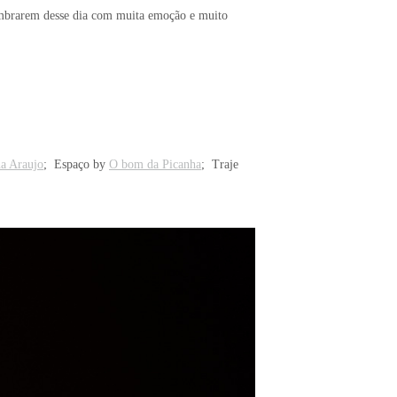
lembrarem desse dia com muita emoção e muito
a Araujo
; Espaço by
O bom da Picanha
; Traje