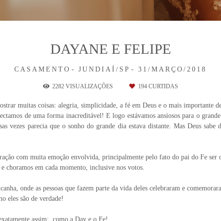
DAYANE E FELIPE
CASAMENTO
JUNDIAÍ/SP
31/MARÇO/2018
2282
VISUALIZAÇÕES
194
CURTIDAS
trar muitas coisas: alegria, simplicidade, a fé em Deus e o mais importante de
ectamos de uma forma inacreditável! E logo estávamos ansiosos para o grande 
sas vezes parecia que o sonho do grande dia estava distante. Mas Deus sabe d
ação com muita emoção envolvida, principalmente pelo fato do pai do Fe ser o
e choramos em cada momento, inclusive nos votos.
icanha, onde as pessoas que fazem parte da vida deles celebraram e comemorar
o eles são de verdade!
exatamente assim: como a Day e o Fe!