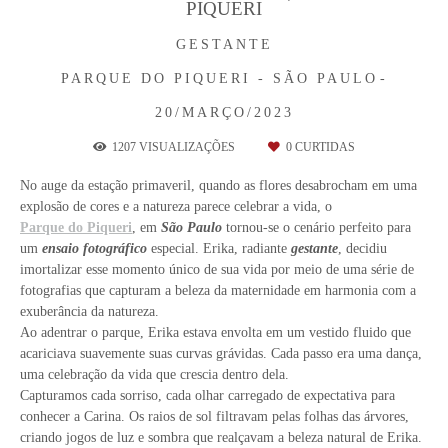
PIQUERI
GESTANTE
PARQUE DO PIQUERI - SÃO PAULO
20/MARÇO/2023
1207
VISUALIZAÇÕES
0
CURTIDAS
No auge da estação primaveril, quando as flores desabrocham em uma
explosão de cores e a natureza parece celebrar a vida, o
Parque do Piqueri
, em
São Paulo
tornou-se o cenário perfeito para
um
ensaio fotográfico
especial. Erika, radiante
gestante
, decidiu
imortalizar esse momento único de sua vida por meio de uma série de
fotografias que capturam a beleza da maternidade em harmonia com a
exuberância da natureza.
Ao adentrar o parque, Erika estava envolta em um vestido fluido que
acariciava suavemente suas curvas grávidas. Cada passo era uma dança,
uma celebração da vida que crescia dentro dela.
Capturamos cada sorriso, cada olhar carregado de expectativa para
conhecer a Carina. Os raios de sol filtravam pelas folhas das árvores,
criando jogos de luz e sombra que realçavam a beleza natural de Erika.