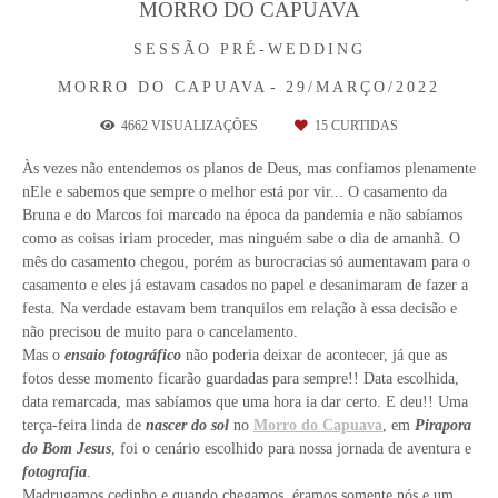
MORRO DO CAPUAVA
SESSÃO PRÉ-WEDDING
MORRO DO CAPUAVA
29/MARÇO/2022
4662
VISUALIZAÇÕES
15
CURTIDAS
Às vezes não entendemos os planos de Deus, mas confiamos plenamente
nEle e sabemos que sempre o melhor está por vir... O casamento da
Bruna e do Marcos foi marcado na época da pandemia e não sabíamos
como as coisas iriam proceder, mas ninguém sabe o dia de amanhã. O
mês do casamento chegou, porém as burocracias só aumentavam para o
casamento e eles já estavam casados no papel e desanimaram de fazer a
festa. Na verdade estavam bem tranquilos em relação à essa decisão e
não precisou de muito para o cancelamento.
Mas o
ensaio fotográfico
não poderia deixar de acontecer, já que as
fotos desse momento ficarão guardadas para sempre!! Data escolhida,
data remarcada, mas sabíamos que uma hora ia dar certo. E deu!! Uma
terça-feira linda de
nascer do sol
no
Morro do Capuava
, em
Pirapora
do Bom Jesus
, foi o cenário escolhido para nossa jornada de aventura e
fotografia
.
Madrugamos cedinho e quando chegamos, éramos somente nós e um