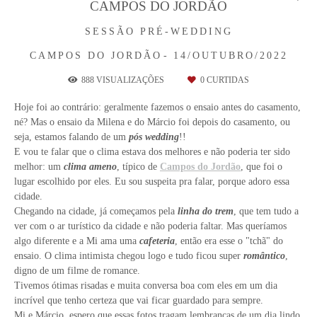
CAMPOS DO JORDÃO
SESSÃO PRÉ-WEDDING
CAMPOS DO JORDÃO
14/OUTUBRO/2022
888
VISUALIZAÇÕES
0
CURTIDAS
Hoje foi ao contrário: geralmente fazemos o ensaio antes do casamento,
né? Mas o ensaio da Milena e do Márcio foi depois do casamento, ou
seja, estamos falando de um
pós wedding
!!
E vou te falar que o clima estava dos melhores e não poderia ter sido
melhor: um
clima ameno
, típico de
Campos do Jordão
, que foi o
lugar escolhido por eles. Eu sou suspeita pra falar, porque adoro essa
cidade.
Chegando na cidade, já começamos pela
linha do trem
, que tem tudo a
ver com o ar turístico da cidade e não poderia faltar. Mas queríamos
algo diferente e a Mi ama uma
cafeteria
, então era esse o "tchã" do
ensaio. O clima intimista chegou logo e tudo ficou super
romântico
,
digno de um filme de romance.
Tivemos ótimas risadas e muita conversa boa com eles em um dia
incrível que tenho certeza que vai ficar guardado para sempre.
Mi e Márcio, espero que essas fotos tragam lembranças de um dia lindo