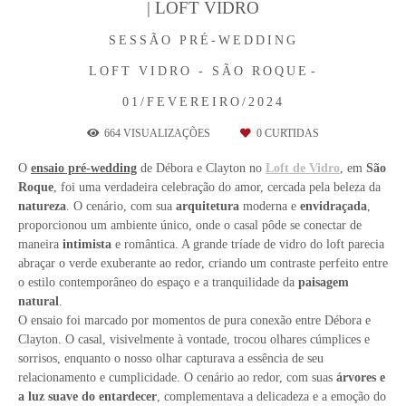
| LOFT VIDRO
SESSÃO PRÉ-WEDDING
LOFT VIDRO - SÃO ROQUE
01/FEVEREIRO/2024
664
VISUALIZAÇÕES
0
CURTIDAS
O
ensaio pré-wedding
de Débora e Clayton no
Loft de Vidro
, em
São
Roque
, foi uma verdadeira celebração do amor, cercada pela beleza da
natureza
. O cenário, com sua
arquitetura
moderna e
envidraçada
,
proporcionou um ambiente único, onde o casal pôde se conectar de
maneira
intimista
e romântica. A grande tríade de vidro do loft parecia
abraçar o verde exuberante ao redor, criando um contraste perfeito entre
o estilo contemporâneo do espaço e a tranquilidade da
paisagem
natural
.
O ensaio foi marcado por momentos de pura conexão entre Débora e
Clayton. O casal, visivelmente à vontade, trocou olhares cúmplices e
sorrisos, enquanto o nosso olhar capturava a essência de seu
relacionamento e cumplicidade. O cenário ao redor, com suas
árvores e
a luz suave do entardecer
, complementava a delicadeza e a emoção do