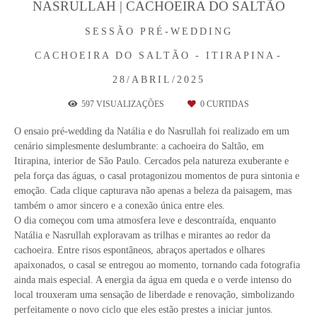
NASRULLAH | CACHOEIRA DO SALTÃO
SESSÃO PRÉ-WEDDING
CACHOEIRA DO SALTÃO - ITIRAPINA
28/ABRIL/2025
597
VISUALIZAÇÕES
0
CURTIDAS
O ensaio pré-wedding da Natália e do Nasrullah foi realizado em um
cenário simplesmente deslumbrante: a cachoeira do Saltão, em
Itirapina, interior de São Paulo. Cercados pela natureza exuberante e
pela força das águas, o casal protagonizou momentos de pura sintonia e
emoção. Cada clique capturava não apenas a beleza da paisagem, mas
também o amor sincero e a conexão única entre eles.
O dia começou com uma atmosfera leve e descontraída, enquanto
Natália e Nasrullah exploravam as trilhas e mirantes ao redor da
cachoeira. Entre risos espontâneos, abraços apertados e olhares
apaixonados, o casal se entregou ao momento, tornando cada fotografia
ainda mais especial. A energia da água em queda e o verde intenso do
local trouxeram uma sensação de liberdade e renovação, simbolizando
perfeitamente o novo ciclo que eles estão prestes a iniciar juntos.