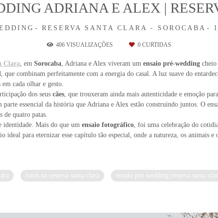
DDING ADRIANA E ALEX | RESER
EDDING
RESERVA SANTA CLARA - SOROCABA
406
VISUALIZAÇÕES
0
CURTIDAS
a Clara
, em
Sorocaba
, Adriana e Alex viveram um
ensaio pré-wedding
cheio 
l
, que combinam perfeitamente com a energia do casal. A luz suave do entarde
s em cada olhar e gesto.
articipação dos seus
cães
, que trouxeram ainda mais autenticidade e emoção par
arte essencial da história que Adriana e Alex estão construindo juntos. O ens
 de quatro patas.
a e identidade. Mais do que um
ensaio fotográfico
, foi uma celebração do cotid
io ideal para eternizar esse capítulo tão especial, onde a natureza, os animais
lara
fotos na reserva santa clara
ensaio pré wedding reserva santa cla