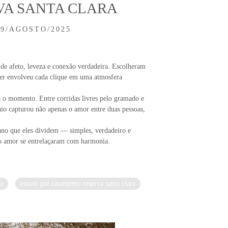
VA SANTA CLARA
19/AGOSTO/2025
de afeto, leveza e conexão verdadeira. Escolheram
cer envolveu cada clique em uma atmosfera
a o momento. Entre corridas livres pelo gramado e
aio capturou não apenas o amor entre duas pessoas,
iano que eles dividem — simples, verdadeiro e
 e o amor se entrelaçaram com harmonia.
ra
ensaio pré casamento reserva santa clara