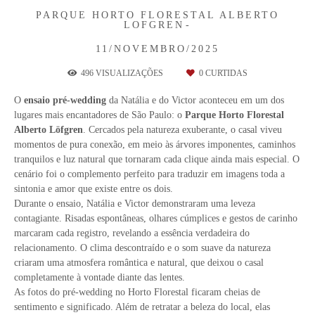
PARQUE HORTO FLORESTAL ALBERTO
LOFGREN
11/NOVEMBRO/2025
496
VISUALIZAÇÕES
0
CURTIDAS
O
ensaio pré-wedding
da Natália e do Victor aconteceu em um dos
lugares mais encantadores de São Paulo: o
Parque Horto Florestal
Alberto Löfgren
. Cercados pela natureza exuberante, o casal viveu
momentos de pura conexão, em meio às árvores imponentes, caminhos
tranquilos e luz natural que tornaram cada clique ainda mais especial. O
cenário foi o complemento perfeito para traduzir em imagens toda a
sintonia e amor que existe entre os dois.
Durante o ensaio, Natália e Victor demonstraram uma leveza
contagiante. Risadas espontâneas, olhares cúmplices e gestos de carinho
marcaram cada registro, revelando a essência verdadeira do
relacionamento. O clima descontraído e o som suave da natureza
criaram uma atmosfera romântica e natural, que deixou o casal
completamente à vontade diante das lentes.
As fotos do pré-wedding no Horto Florestal ficaram cheias de
sentimento e significado. Além de retratar a beleza do local, elas