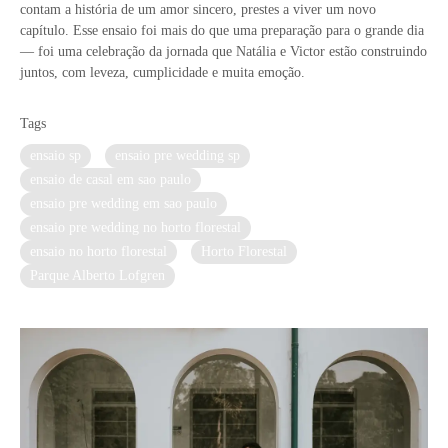
contam a história de um amor sincero, prestes a viver um novo
capítulo. Esse ensaio foi mais do que uma preparação para o grande dia
— foi uma celebração da jornada que Natália e Victor estão construindo
juntos, com leveza, cumplicidade e muita emoção.
Tags
ensaio sp
ensaio pre wedding sp
ensaio de casal em sao paulo
ensaio pre wedding em sao paulo
ensaio pre wedding no horto florestal
ensaio no horto florestal
Horto Florestal
Parque Alberto Lofgren