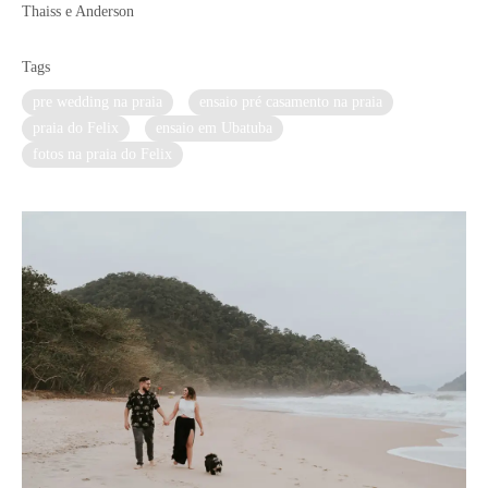
Thaiss e Anderson
Tags
pre wedding na praia
ensaio pré casamento na praia
praia do Felix
ensaio em Ubatuba
fotos na praia do Felix