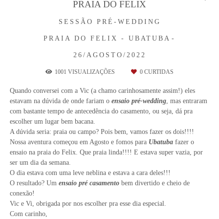
PRAIA DO FELIX
SESSÃO PRÉ-WEDDING
PRAIA DO FELIX - UBATUBA
26/AGOSTO/2022
1001
VISUALIZAÇÕES
0
CURTIDAS
Quando conversei com a Vic (a chamo carinhosamente assim!) eles
estavam na dúvida de onde fariam o
ensaio pré-wedding
, mas entraram
com bastante tempo de antecedência do casamento, ou seja, dá pra
escolher um lugar bem bacana.
A dúvida seria: praia ou campo? Pois bem, vamos fazer os dois!!!!
Nossa aventura começou em Agosto e fomos para
Ubatuba
fazer o
ensaio na praia do Felix. Que praia linda!!!! E estava super vazia, por
ser um dia da semana.
O dia estava com uma leve neblina e estava a cara deles!!!
O resultado? Um
ensaio
pré casamento
bem divertido e cheio de
conexão!
Vic e Vi, obrigada por nos escolher pra esse dia especial.
Com carinho,