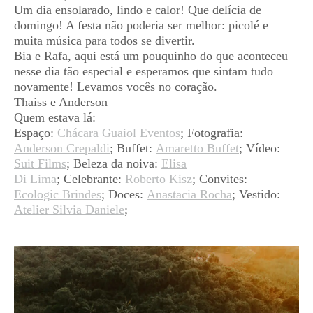
Um dia ensolarado, lindo e calor! Que delícia de
domingo! A festa não poderia ser melhor: picolé e
muita música para todos se divertir.
Bia e Rafa, aqui está um pouquinho do que aconteceu
nesse dia tão especial e esperamos que sintam tudo
novamente! Levamos vocês no coração.
Thaiss e Anderson
Quem estava lá:
Espaço:
Chácara Guaiol Eventos
; Fotografia:
Anderson Crepaldi
; Buffet:
Amaretto Buffet
; Vídeo:
Suit Films
; Beleza da noiva:
Elisa
Di Lima
; Celebrante:
Roberto Kisz
; Convites:
Ecologic Brindes
; Doces:
Anastacia Rocha
; Vestido:
Atelier Silvia Daniele
;