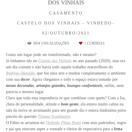
DOS VINHAIS
CASAMENTO
CASTELO DOS VINHAIS - VINHEDO
02/OUTUBRO/2021
2834
VISUALIZAÇÕES
1
CURTIDAS
Como um lugar pode ser transformado, não é mesmo?
Já tínhamos ido no
Castelo dos Vinhais
no ano passado (2020), mas era
um dia comum e não havia todo aquele trabalho maravilhoso do
Rodrigo Almeida
, que fez uma arte e mudou completamente o ambiente
com sua
decor
. Agora chegamos e todo o espaço estava tomado por
mesas decoradas
,
arranjos grandes, lounges confortáveis
, enfim, nem
parecia o mesmo lugar.
Claro que toda essa imponência te que combinar com quem? Com a Isa,
cheia de personalidade, atitude e
bom gosto
, ela estava muito calma na
sala da noiva se arrumando para seu grande dia e estava lindíssima pelos
pincéis do querido
Thiago Scagliarini
.
O Fábio se arrumou no
Vinhedo Plaza Hotel
com seus padrinhos, sogro
e pai que estavam super a vontade e cheios de expectativa para a
festa
.