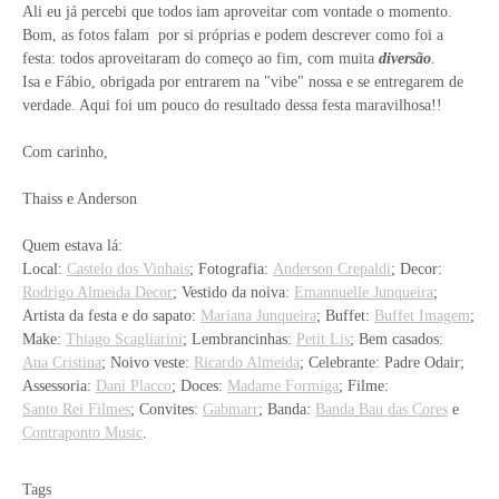
Ali eu já percebi que todos iam aproveitar com vontade o momento.
Bom, as fotos falam por si próprias e podem descrever como foi a
festa: todos aproveitaram do começo ao fim, com muita
diversão
.
Isa e Fábio, obrigada por entrarem na "vibe" nossa e se entregarem de
verdade. Aqui foi um pouco do resultado dessa festa maravilhosa!!
Com carinho,
Thaiss e Anderson
Quem estava lá:
Local:
Castelo dos Vinhais
; Fotografia:
Anderson Crepaldi
; Decor:
Rodrigo Almeida Decor
; Vestido da noiva:
Emannuelle Junqueira
;
Artista da festa e do sapato:
Mariana Junqueira
; Buffet:
Buffet Imagem
;
Make:
Thiago Scagliarini
; Lembrancinhas:
Petit Lis
; Bem casados:
Ana Cristina
; Noivo veste:
Ricardo Almeida
; Celebrante: Padre Odair;
Assessoria:
Dani Placco
; Doces:
Madame Formiga
; Filme:
Santo Rei Filmes
; Convites:
Gabmarr
; Banda:
Banda Bau das Cores
e
Contraponto Music
.
Tags