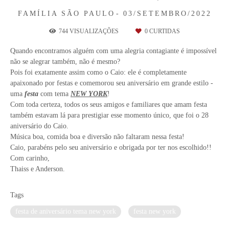
FAMÍLIA
SÃO PAULO
03/SETEMBRO/2022
744
VISUALIZAÇÕES
0
CURTIDAS
Quando encontramos alguém com uma alegria contagiante é impossível
não se alegrar também, não é mesmo?
Pois foi exatamente assim como o Caio: ele é completamente
apaixonado por festas e comemorou seu aniversário em grande estilo -
uma
festa
com tema
NEW YORK
!
Com toda certeza, todos os seus amigos e familiares que amam festa
também estavam lá para prestigiar esse momento único, que foi o 28
aniversário do Caio.
Música boa, comida boa e diversão não faltaram nessa festa!
Caio, parabéns pelo seu aniversário e obrigada por ter nos escolhido!!
Com carinho,
Thaiss e Anderson.
Tags
festa de aniversário tema new york
festa new york