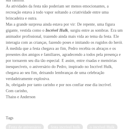
sua família.
As atividades da festa não poderiam ser menos emocionantes, a
recreação estava à todo vapor soltando a criatividade entre uma
brincadeira e outra.
Mas a grande surpresa ainda estava por vir: De repente, uma figura
gigante, vestida como o
Incrível Hulk
, surgiu entre as sombras. Era um
animador profissional, trazendo ainda mais vida ao tema da festa. Ele
interagia com as crianças, fazendo poses e imitando os rugidos do herói.
À medida que a festa chegava ao fim, Pedro recebia os abraços e os
presentes dos amigos e familiares, agradecendo a todos pela presença e
por tornarem seu dia tão especial. E assim, entre risadas e memórias
inesquecíveis, o aniversário do Pedro, inspirado no Incrível Hulk,
chegava ao seu fim, deixando lembranças de uma celebração
verdadeiramente explosiva.
Ju, obrigado por tanto carinho e por nos confiar esse dia incrível.
Com carinho,
Thaiss e Anderson
Tags
Festa de aniversário
festa incrível hulk
o incrível Hulk