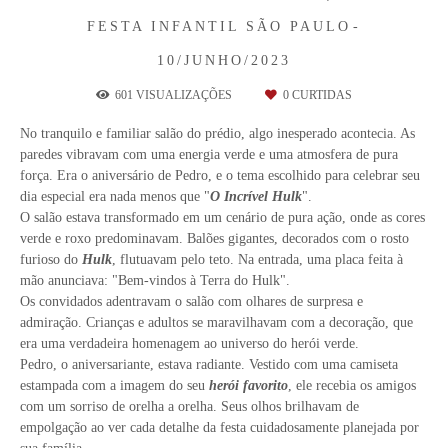
FESTA INFANTIL
SÃO PAULO
10/JUNHO/2023
601
VISUALIZAÇÕES
0
CURTIDAS
No tranquilo e familiar salão do prédio, algo inesperado acontecia. As
paredes vibravam com uma energia verde e uma atmosfera de pura
força. Era o aniversário de Pedro, e o tema escolhido para celebrar seu
dia especial era nada menos que "
O Incrível Hulk
".
O salão estava transformado em um cenário de pura ação, onde as cores
verde e roxo predominavam. Balões gigantes, decorados com o rosto
furioso do
Hulk
, flutuavam pelo teto. Na entrada, uma placa feita à
mão anunciava: "Bem-vindos à Terra do Hulk".
Os convidados adentravam o salão com olhares de surpresa e
admiração. Crianças e adultos se maravilhavam com a decoração, que
era uma verdadeira homenagem ao universo do herói verde.
Pedro, o aniversariante, estava radiante. Vestido com uma camiseta
estampada com a imagem do seu
herói favorito
, ele recebia os amigos
com um sorriso de orelha a orelha. Seus olhos brilhavam de
empolgação ao ver cada detalhe da festa cuidadosamente planejada por