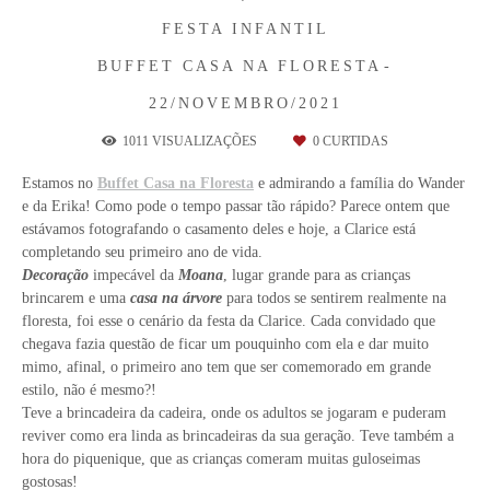
FESTA INFANTIL
BUFFET CASA NA FLORESTA
22/NOVEMBRO/2021
1011
VISUALIZAÇÕES
0
CURTIDAS
Estamos no
Buffet Casa na Floresta
e admirando a família do Wander
e da Erika! Como pode o tempo passar tão rápido? Parece ontem que
estávamos fotografando o casamento deles e hoje, a Clarice está
completando seu primeiro ano de vida.
Decoração
impecável da
Moana
, lugar grande para as crianças
brincarem e uma
casa na árvore
para todos se sentirem realmente na
floresta, foi esse o cenário da festa da Clarice. Cada convidado que
chegava fazia questão de ficar um pouquinho com ela e dar muito
mimo, afinal, o primeiro ano tem que ser comemorado em grande
estilo, não é mesmo?!
Teve a brincadeira da cadeira, onde os adultos se jogaram e puderam
reviver como era linda as brincadeiras da sua geração. Teve também a
hora do piquenique, que as crianças comeram muitas guloseimas
gostosas!