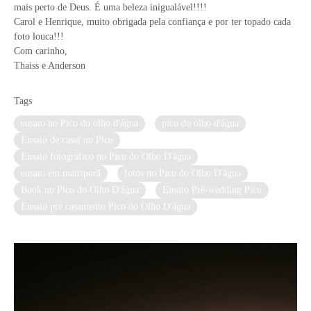
mais perto de Deus. É uma beleza inigualável!!!!
Carol e Henrique, muito obrigada pela confiança e por ter topado cada
foto louca!!!
Com carinho,
Thaiss e Anderson
Tags
ensaio no Pico do olho d'água
pico do olho d'água
Ensaio de casal no Pico
Ensaio fotográfico no Pico do Olho D'água
ensaio em mairiporã
fotos no Pico do Olho D'água
Book no Pico do Olho D'água
Ensaio Pré-wedding Pico
Ensaio pré casamento Pico do Olho D'água