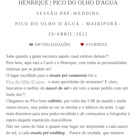
HENRIQUE | PICO DO OLHO D'ÁGUA
SESSÃO PRÉ-WEDDING
PICO DO OLHO D'ÁGUA - MAIRIPORÃ
29/ABRIL/2022
839
VISUALIZAÇÕES
0
CURTIDAS
Sabe quando a gente encontra aquele casal estiloso demais?!
Pois bem, aqui está a Carol e o Henrique, com todas as personalidades
estilosas que se podem ter!
O lugar escolhido para o
ensaio pré casamento
foi o
Pico do Olho D'água
- o mais queridinho do momento! E claro,
buscamos o melhor do
nascer do sol
e ele veio a nosso pedido com um
lindo dia!!!
Chegamos no Pico bem
cedinho
, por volta das 5:00 da manhã e ainda
estava escuro, mas podia se ver as estrelas e o silêncio da noite. Logo
mais descemos para uma pedra escolhida e ali começamos a fotografar à
espera daquele espetáculo maravilhoso.
Não me canso de falar o quanto esse lugar me surpreende a cada nascer
do sol, a cada
ensaio pré-wedding
... Parece de verdade, que estamos