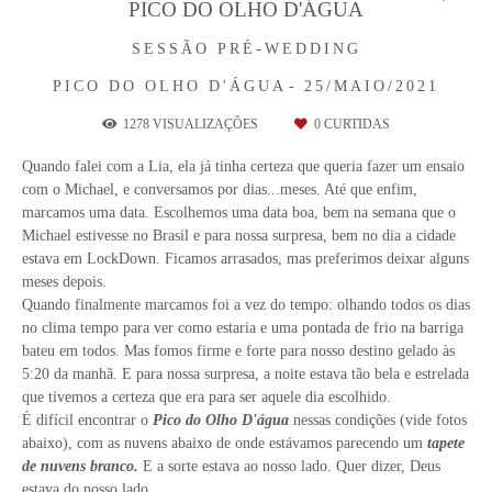
PICO DO OLHO D'ÁGUA
SESSÃO PRÉ-WEDDING
PICO DO OLHO D'ÁGUA
25/MAIO/2021
1278
VISUALIZAÇÕES
0
CURTIDAS
Quando falei com a Lia, ela já tinha certeza que queria fazer um ensaio
com o Michael, e conversamos por dias...meses. Até que enfim,
marcamos uma data. Escolhemos uma data boa, bem na semana que o
Michael estivesse no Brasil e para nossa surpresa, bem no dia a cidade
estava em LockDown. Ficamos arrasados, mas preferimos deixar alguns
meses depois.
Quando finalmente marcamos foi a vez do tempo: olhando todos os dias
no clima tempo para ver como estaria e uma pontada de frio na barriga
bateu em todos. Mas fomos firme e forte para nosso destino gelado às
5:20 da manhã. E para nossa surpresa, a noite estava tão bela e estrelada
que tivemos a certeza que era para ser aquele dia escolhido.
É difícil encontrar o
Pico do Olho D'água
nessas condições (vide fotos
abaixo), com as nuvens abaixo de onde estávamos parecendo um
tapete
de nuvens branco.
E a sorte estava ao nosso lado. Quer dizer, Deus
estava do nosso lado.