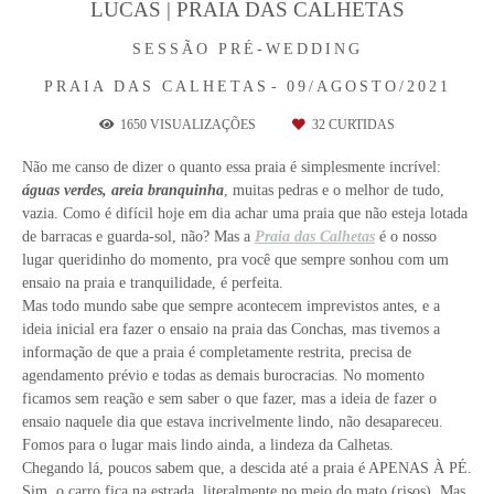
LUCAS | PRAIA DAS CALHETAS
SESSÃO PRÉ-WEDDING
PRAIA DAS CALHETAS
09/AGOSTO/2021
1650
VISUALIZAÇÕES
32
CURTIDAS
Não me canso de dizer o quanto essa praia é simplesmente incrível:
águas verdes, areia branquinha
, muitas pedras e o melhor de tudo,
vazia. Como é difícil hoje em dia achar uma praia que não esteja lotada
de barracas e guarda-sol, não? Mas a
Praia das Calhetas
é o nosso
lugar queridinho do momento, pra você que sempre sonhou com um
ensaio na praia e tranquilidade, é perfeita.
Mas todo mundo sabe que sempre acontecem imprevistos antes, e a
ideia inicial era fazer o ensaio na praia das Conchas, mas tivemos a
informação de que a praia é completamente restrita, precisa de
agendamento prévio e todas as demais burocracias. No momento
ficamos sem reação e sem saber o que fazer, mas a ideia de fazer o
ensaio naquele dia que estava incrivelmente lindo, não desapareceu.
Fomos para o lugar mais lindo ainda, a lindeza da Calhetas.
Chegando lá, poucos sabem que, a descida até a praia é APENAS À PÉ.
Sim, o carro fica na estrada, literalmente no meio do mato (risos). Mas