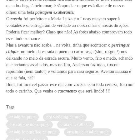
quando chega à beira mar, é só apreciar o que está diante de nossos
olhos: uma bela
paisagem exuberante.
O
ensaio
foi perfeito e a Maria Luiza e o Lucas estavam super à
vontades e se entregaram de verdade ao nosso olhar e nossas direções.
Poderia ficar melhor? Claro que não! As fotos abaixo comprovam todo
esse lindo romance.
Mas a aventura não acaba... na volta, tinha que acontecer o
perrengue
chique
: no meio da estrada o pneu do carro rasga (sim, rasgou!) nos
deixando no meio da estrada escura. Muito vento, frio e medo, achando
que seriamos assaltados, mas no fim, Anderson faz tudo, trocou
rapidinho (nem tanto!) e voltamos para casa seguros. Aventuraaaaaaa é
que se fala, né?!
Bom, foi incrível passar esse dia com vocês e com toda certeza, foi com
todo o carinho. Que venha o
casamento
que será lindo!!!!!
Tags
ensaio na praia
pre wedding na praia
pre casamento na praia
praia das calhetas
ensaio fotografico na praia
ensaio de casal na praia
ensaio de casamento