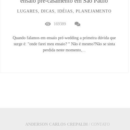
ensaio pré-casamento em São Paulo
LUGARES, DICAS, IDÉIAS, PLANEJAMENTO
169389
Quando falamos em ensaio pré-wedding a primeira dúvida que
surge é: “onde farei meu ensaio? “ Não é mesmo?Não se sinta
perdida neste momento,...
ANDERSON CARLOS CREPALDI
/
CONTATO