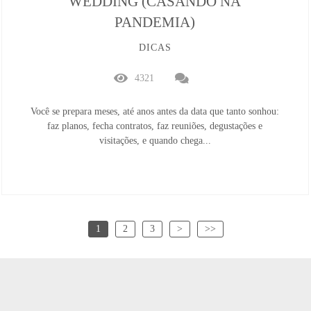
WEDDING (CASANDO NA
PANDEMIA)
DICAS
4321
Você se prepara meses, até anos antes da data que tanto sonhou:
faz planos, fecha contratos, faz reuniões, degustações e
visitações, e quando chega...
1
2
3
>
>>