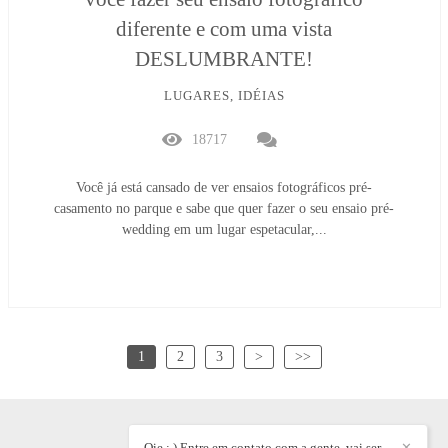
diferente e com uma vista
DESLUMBRANTE!
LUGARES, IDÉIAS
18717
Você já está cansado de ver ensaios fotográficos pré-
casamento no parque e sabe que quer fazer o seu ensaio pré-
wedding em um lugar espetacular,...
1
2
3
>
>>
Oie : ) Entre em contato com a gente, vai ser
✕